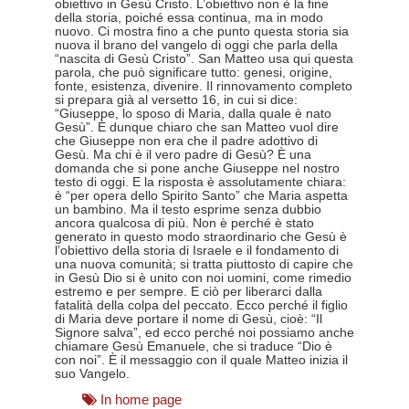
obiettivo in Gesù Cristo. L’obiettivo non è la fine
della storia, poiché essa continua, ma in modo
nuovo. Ci mostra fino a che punto questa storia sia
nuova il brano del vangelo di oggi che parla della
“nascita di Gesù Cristo”. San Matteo usa qui questa
parola, che può significare tutto: genesi, origine,
fonte, esistenza, divenire. Il rinnovamento completo
si prepara già al versetto 16, in cui si dice:
“Giuseppe, lo sposo di Maria, dalla quale è nato
Gesù”. È dunque chiaro che san Matteo vuol dire
che Giuseppe non era che il padre adottivo di
Gesù. Ma chi è il vero padre di Gesù? È una
domanda che si pone anche Giuseppe nel nostro
testo di oggi. E la risposta è assolutamente chiara:
è “per opera dello Spirito Santo” che Maria aspetta
un bambino. Ma il testo esprime senza dubbio
ancora qualcosa di più. Non è perché è stato
generato in questo modo straordinario che Gesù è
l’obiettivo della storia di Israele e il fondamento di
una nuova comunità; si tratta piuttosto di capire che
in Gesù Dio si è unito con noi uomini, come rimedio
estremo e per sempre. E ciò per liberarci dalla
fatalità della colpa del peccato. Ecco perché il figlio
di Maria deve portare il nome di Gesù, cioè: “Il
Signore salva”, ed ecco perché noi possiamo anche
chiamare Gesù Emanuele, che si traduce “Dio è
con noi”. È il messaggio con il quale Matteo inizia il
suo Vangelo.
In home page